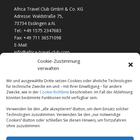
Africa Travel Club GmbH & Co. KG
Adresse: Waldstraße 75,
73734 Esslingen a.N.
Tel.: +49 1575 2347683
Fax: +49 711 36571098
E-Mail:
info@africa-travel-club.com
Cookie-Zustimmung
verwalten
Unternehmen
Jobs & Karriere
Wir und ausgewählte Dritte setzen Cookies oder ähnliche Technologien
für technische Zwecke ein und – mit Ihrer Einwilligung – für andere
FAQ’s
Zwecke, wie in der
Cookie-Richtlinie
beschrieben. Im Fall der Ablehnung
könnten bestimmte Funktionen nicht verfügbar sein.
Cookie-Richtlinie (EU)
Geschäftsbedingungen
Verwenden Sie den „alle akzeptieren“-Button, um dem Einsatz solcher
Technologien zuzustimmen. Verwenden Sie den „nur notwendige
Datenschutzerklärung
Cookies“-Button oder schließen Sie diesen Hinweis, um fortzufahren
ohne zuzustimmen.
Impressum