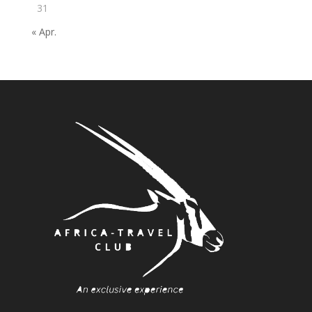
31
« Apr.