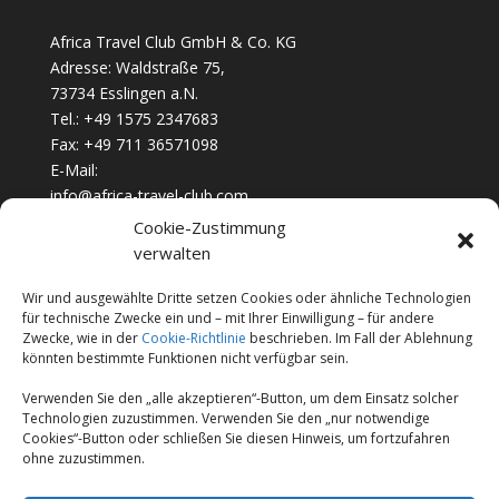
Africa Travel Club GmbH & Co. KG
Adresse: Waldstraße 75,
73734 Esslingen a.N.
Tel.: +49 1575 2347683
Fax: +49 711 36571098
E-Mail:
info@africa-travel-club.com
Cookie-Zustimmung
verwalten
Unternehmen
Jobs & Karriere
Wir und ausgewählte Dritte setzen Cookies oder ähnliche Technologien
für technische Zwecke ein und – mit Ihrer Einwilligung – für andere
FAQ’s
Zwecke, wie in der
Cookie-Richtlinie
beschrieben. Im Fall der Ablehnung
könnten bestimmte Funktionen nicht verfügbar sein.
Cookie-Richtlinie (EU)
Geschäftsbedingungen
Verwenden Sie den „alle akzeptieren“-Button, um dem Einsatz solcher
Technologien zuzustimmen. Verwenden Sie den „nur notwendige
Datenschutzerklärung
Cookies“-Button oder schließen Sie diesen Hinweis, um fortzufahren
ohne zuzustimmen.
Impressum