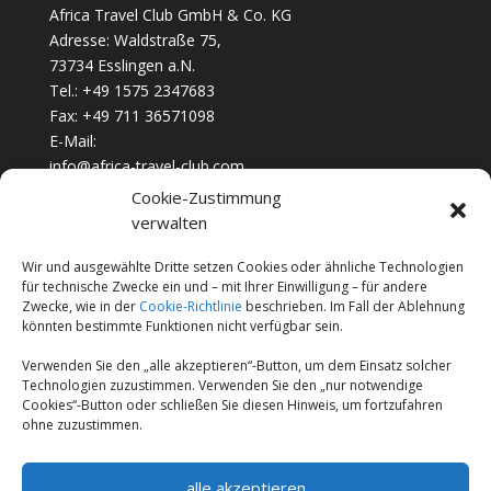
Africa Travel Club GmbH & Co. KG
Adresse: Waldstraße 75,
73734 Esslingen a.N.
Tel.: +49 1575 2347683
Fax: +49 711 36571098
E-Mail:
info@africa-travel-club.com
Cookie-Zustimmung
verwalten
Unternehmen
Jobs & Karriere
Wir und ausgewählte Dritte setzen Cookies oder ähnliche Technologien
für technische Zwecke ein und – mit Ihrer Einwilligung – für andere
FAQ’s
Zwecke, wie in der
Cookie-Richtlinie
beschrieben. Im Fall der Ablehnung
könnten bestimmte Funktionen nicht verfügbar sein.
Cookie-Richtlinie (EU)
Geschäftsbedingungen
Verwenden Sie den „alle akzeptieren“-Button, um dem Einsatz solcher
Technologien zuzustimmen. Verwenden Sie den „nur notwendige
Datenschutzerklärung
Cookies“-Button oder schließen Sie diesen Hinweis, um fortzufahren
ohne zuzustimmen.
Impressum
alle akzeptieren